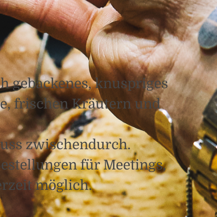
ch gebackenes, knuspriges
e, frischen Kräutern und
enuss zwischendurch.
estellungen für Meetings,
rzeit möglich.