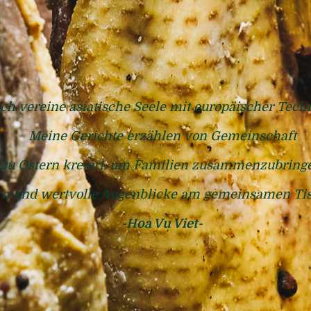
Ich vereine asiatische Seele mit europäischer Techn
Meine Gerichte erzählen von Gemeinschaft
zu Ostern kreiert, um Familien zusammenzubring
ern und wertvolle Augenblicke am gemeinsamen Tis
-Hoa Vu Viet-