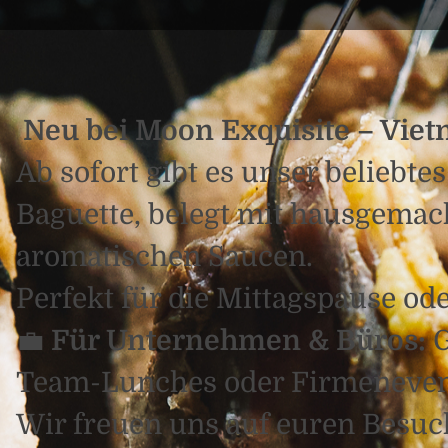
Neu bei Moon Exquisite – Vie
Ab sofort gibt es unser beliebte
Baguette, belegt mit hausgemac
aromatischen Saucen.
Perfekt für die Mittagspause od
💼
Für Unternehmen & Büros:
G
Team-Lunches oder Firmenevents 
Wir freuen uns auf euren Besuc