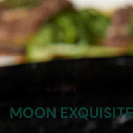
Verbringen Sie das Wochenende
besonderen Brunch im Herzen d
Nikolaiviertels.
Freuen Sie sich auf eine erlese
liebevoll zubereiteter Brunch-K
MOON EXQUISIT