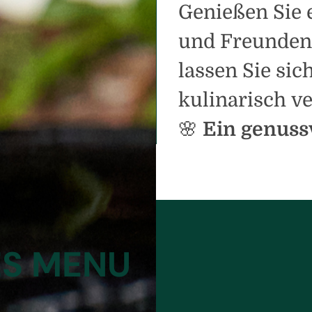
 bei einem
Genießen Sie 
es Berliner
und Freunden 
lassen Sie si
ne Auswahl
kulinarisch v
reationen –
🌸
Ein genuss
ES MENU