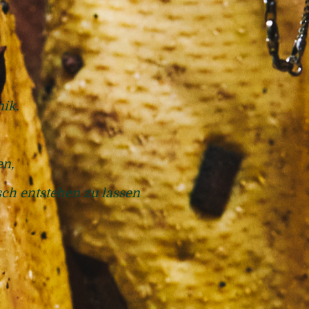
ik.
en,
ch entstehen zu lassen