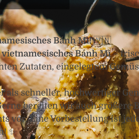
tnamesisches Bánh Mì!
🇻🇳
s
vietnamesisches Bánh Mì
– fris
hten Zutaten, eingelegtem Gemüs
er als schneller, hochwertiger G
erne bereiten wir auch größere B
vor. Eine Vorbestellung ist jede
h! ✨