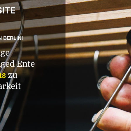
SITE
N BERLIN!
age
Aged Ente
us
zu
arkeit