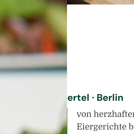
ch Nikolaiviertel · Berlin
quisite
von herzhaften
Eiergerichte b